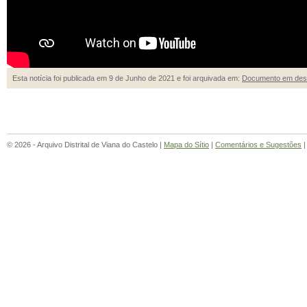
Esta notícia foi publicada em 9 de Junho de 2021 e foi arquivada em:
Documento em des
© 2026 - Arquivo Distrital de Viana do Castelo |
Mapa do Sítio
|
Comentários e Sugestões