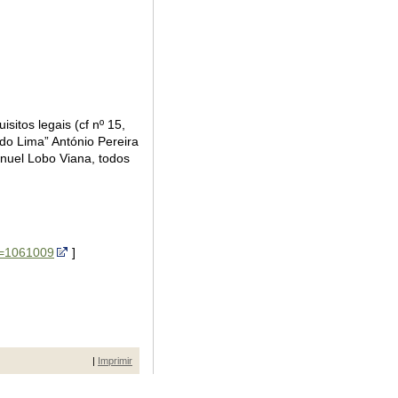
sitos legais (cf nº 15,
 do Lima” António Pereira
nuel Lobo Viana, todos
id=1061009
]
|
Imprimir