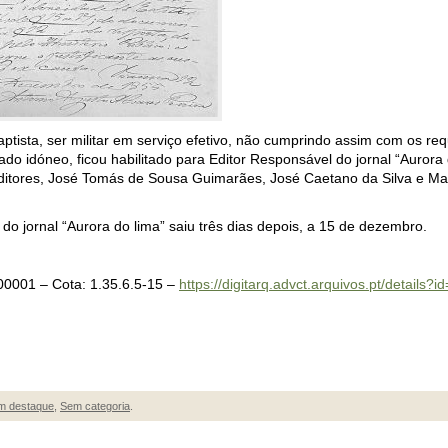
ista, ser militar em serviço efetivo, não cumprindo assim com os requi
lgado idóneo, ficou habilitado para Editor Responsável do jornal “Aurora
 editores, José Tomás de Sousa Guimarães, José Caetano da Silva e Ma
o jornal “Aurora do lima” saiu três dias depois, a 15 de dezembro.
001 – Cota: 1.35.6.5-15 –
https://digitarq.advct.arquivos.pt/details?
m destaque
,
Sem categoria
.