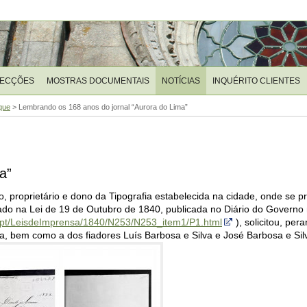
LECÇÕES
MOSTRAS DOCUMENTAIS
NOTÍCIAS
INQUÉRITO CLIENTES
que
>
Lembrando os 168 anos do jornal “Aurora do Lima”
a”
 proprietário e dono da Tipografia estabelecida na cidade, onde se pr
do na Lei de 19 de Outubro de 1840, publicada no Diário do Governo 
oa.pt/LeisdeImprensa/1840/N253/N253_item1/P1.html
), solicitou, pera
ta, bem como a dos fiadores Luís Barbosa e Silva e José Barbosa e Sil