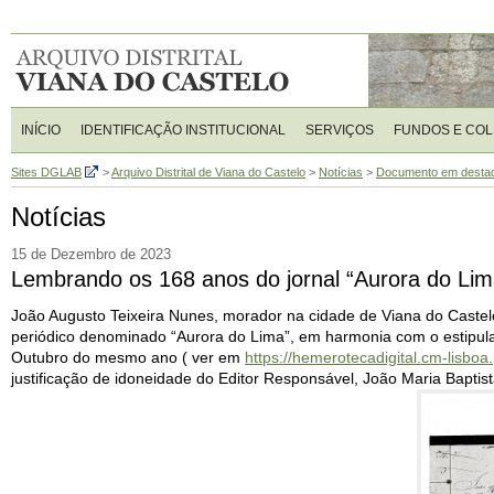
INÍCIO
IDENTIFICAÇÃO INSTITUCIONAL
SERVIÇOS
FUNDOS E CO
Sites DGLAB
>
Arquivo Distrital de Viana do Castelo
>
Notícias
>
Documento em desta
Notícias
15 de Dezembro de 2023
Lembrando os 168 anos do jornal “Aurora do Lim
João Augusto Teixeira Nunes, morador na cidade de Viana do Castelo,
periódico denominado “Aurora do Lima”, em harmonia com o estipula
Outubro do mesmo ano ( ver em
https://hemerotecadigital.cm-lisb
justificação de idoneidade do Editor Responsável, João Maria Baptis