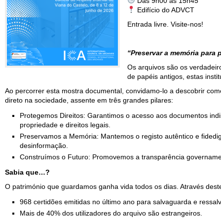
Das 9h00 às 15h45
Edifício do ADVCT
Entrada livre. Visite-nos!
“Preservar a memória para 
Os arquivos são os verdadeiro
de papéis antigos, estas inst
Ao percorrer esta mostra documental, convidamo-lo a descobrir como
direto na sociedade, assente em três grandes pilares:
Protegemos Direitos: Garantimos o acesso aos documentos ind
propriedade e direitos legais.
Preservamos a Memória: Mantemos o registo autêntico e fidedi
desinformação.
Construímos o Futuro: Promovemos a transparência governament
Sabia que…?
O património que guardamos ganha vida todos os dias. Através deste
968 certidões emitidas no último ano para salvaguarda e ressalv
Mais de 40% dos utilizadores do arquivo são estrangeiros.