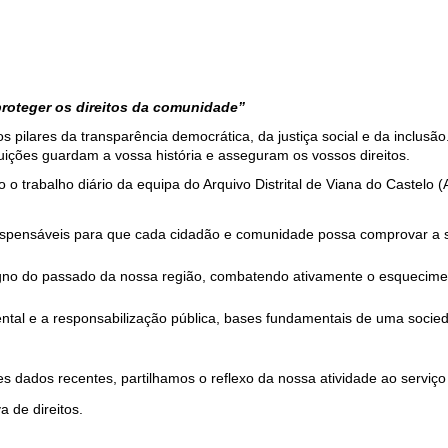
proteger os direitos da comunidade”
s pilares da transparência democrática, da justiça social e da inclusã
ituições guardam a vossa história e asseguram os vossos direitos.
 o trabalho diário da equipa do Arquivo Distrital de Viana do Castel
ispensáveis para que cada cidadão e comunidade possa comprovar a s
gno do passado da nossa região, combatendo ativamente o esqueciment
al e a responsabilização pública, bases fundamentais de uma socied
s dados recentes, partilhamos o reflexo da nossa atividade ao serviç
a de direitos.